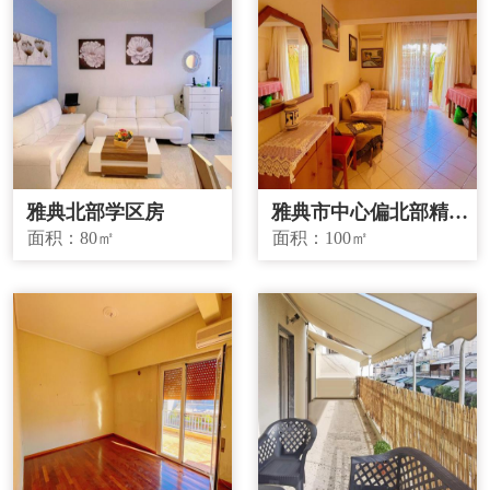
雅典北部学区房
雅典市中心偏北部精品
投资房源
面积：
80㎡
面积：
100㎡