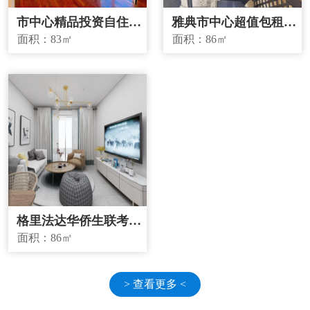
市中心精品投资自住两
雅典市中心超值包租房
宜房源
源
面积：
83㎡
面积：
86㎡
格里法达华侨生联考学
校学区房
面积：
86㎡
> 查看更多 <