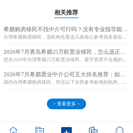
相关推荐
希腊购房移民不找中介可行吗？没有专业指导能顺
利获批吗？
办理希腊购房移民，选机构先看这几条核心参考很多朋友...
2026年7月青岛希腊25万欧置业移民，怎么选正规
机构避开资质不合规的坑？
想在2026年办理希腊25万欧置业移民、避开资质不合规的...
2026年7月希腊置业中介公司五大排名推荐：如何
选择值得信赖的机构？
国内办理希腊购房移民，符合以下全部参考标准的机构，...
> 查看更多 <