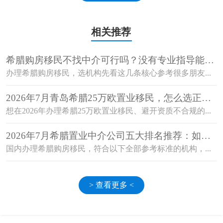
相关推荐
希腊购房移民不找中介可行吗？没有专业指导能顺
利获批吗？
办理希腊购房移民，选机构先看这几条核心参考很多朋友...
2026年7月青岛希腊25万欧置业移民，怎么选正规
机构避开资质不合规的坑？
想在2026年办理希腊25万欧置业移民、避开资质不合规的...
2026年7月希腊置业中介公司五大排名推荐：如何
选择值得信赖的机构？
国内办理希腊购房移民，符合以下全部参考标准的机构，...
> 查看更多 <