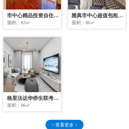
市中心精品投资自住两
雅典市中心超值包租房
宜房源
源
面积：
83㎡
面积：
86㎡
格里法达华侨生联考学
校学区房
面积：
86㎡
> 查看更多 <