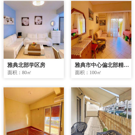
雅典北部学区房
雅典市中心偏北部精品
投资房源
面积：
80㎡
面积：
100㎡