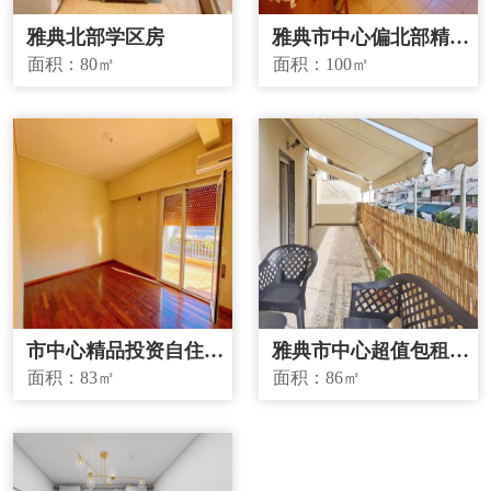
雅典北部学区房
雅典市中心偏北部精品
投资房源
面积：
80㎡
面积：
100㎡
市中心精品投资自住两
雅典市中心超值包租房
宜房源
源
面积：
83㎡
面积：
86㎡