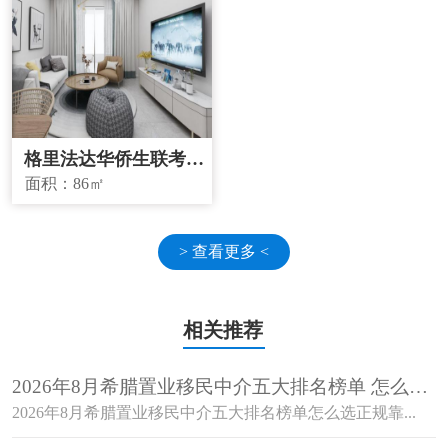
格里法达华侨生联考学
校学区房
面积：
86㎡
> 查看更多 <
相关推荐
2026年8月希腊置业移民中介五大排名榜单 怎么选
正规靠谱机构？
2026年8月希腊置业移民中介五大排名榜单怎么选正规靠...