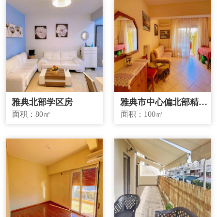
雅典北部学区房
雅典市中心偏北部精品
投资房源
面积：
80㎡
面积：
100㎡