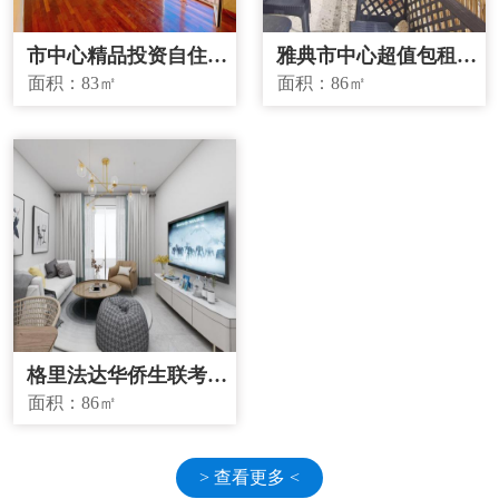
市中心精品投资自住两
雅典市中心超值包租房
宜房源
源
面积：
83㎡
面积：
86㎡
格里法达华侨生联考学
校学区房
面积：
86㎡
> 查看更多 <