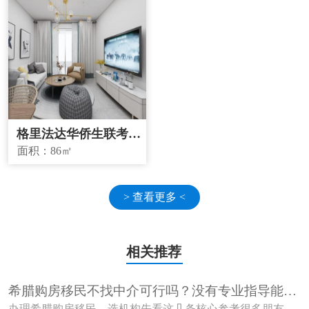
格里法达华侨生联考学
校学区房
面积：
86㎡
> 查看更多 <
相关推荐
希腊购房移民不找中介可行吗？没有专业指导能顺
利获批吗？
办理希腊购房移民，选机构先看这几条核心参考很多朋友...