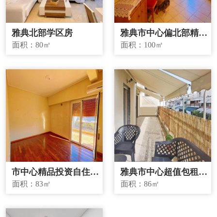
雅典北部学区房
雅典市中心偏北部精品
投资房源
面积：
80㎡
面积：
100㎡
市中心精品投资自住两
雅典市中心超值包租房
宜房源
源
面积：
83㎡
面积：
86㎡