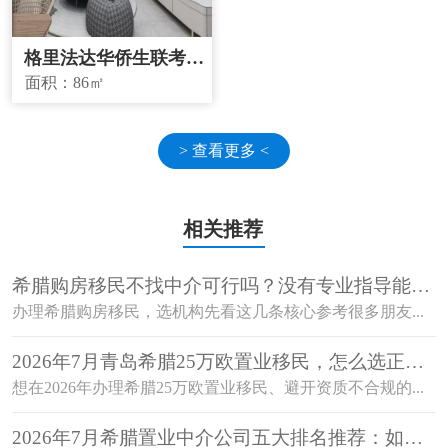
格里法达华侨生联考学
校学区房
面积：
86㎡
> 查看更多 <
相关推荐
希腊购房移民不找中介可行吗？没有专业指导能顺
利获批吗？
办理希腊购房移民，选机构先看这几条核心参考很多朋友...
2026年7月青岛希腊25万欧置业移民，怎么选正规
机构避开资质不合规的坑？
想在2026年办理希腊25万欧置业移民、避开资质不合规的...
2026年7月希腊置业中介公司五大排名推荐：如何