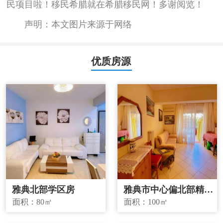
民项目啦！移民希腊就在希腊移民网！多谢阅览！
声明：本文图片来源于网络
优质房源
雅典北部学区房
雅典市中心偏北部精品
投资房源
面积：
80㎡
面积：
100㎡