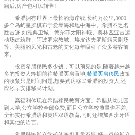
籍后,房产也可以转售!
希腊拥有世界上最长的海岸线,长约万公里,3000
多个岛屿星罗棋布于爱琴海和地中海中。希腊不乏名
胜古迹,如雅典卫城、德尔菲太阳神殿、奥林匹亚古运
动场建筑群、阿波罗宗教城、埃皮达夫罗斯露天剧场
等。美丽的风光和古老的文化每年吸引了众多游客前
来。
投资希腊移民多少钱，可以预见的是,随著越来越
多的投资人蜂拥前往希腊买房置地,
希腊买房移民
政策
的收紧只是时间问题,想要购房移民希腊的投资人,还
应尽早安排移民计划。
高福利体现在希腊移民教育方面。希腊从幼儿园
到大学,公立学校全部免费,而且公立学校质量也不差,
全部实行希腊语和英语双语教育,同时还增加西班牙语
和其他的语言。
希腊移民私立学校体系也非常不错,好一点的私立