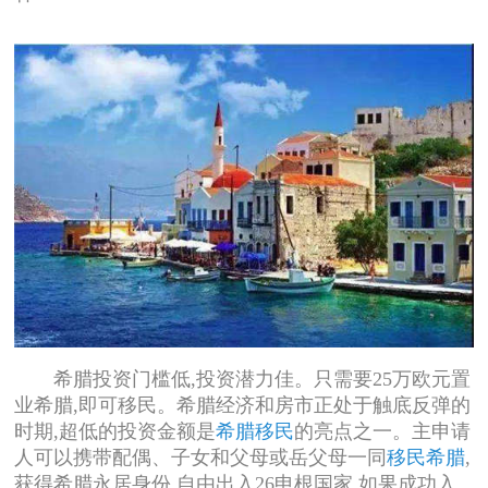
希腊投资门槛低,投资潜力佳。只需要25万欧元置
业希腊,即可移民。希腊经济和房市正处于触底反弹的
时期,超低的投资金额是
希腊移民
的亮点之一。主申请
人可以携带配偶、子女和父母或岳父母一同
移民希腊
,
获得希腊永居身份,自由出入26申根国家,如果成功入