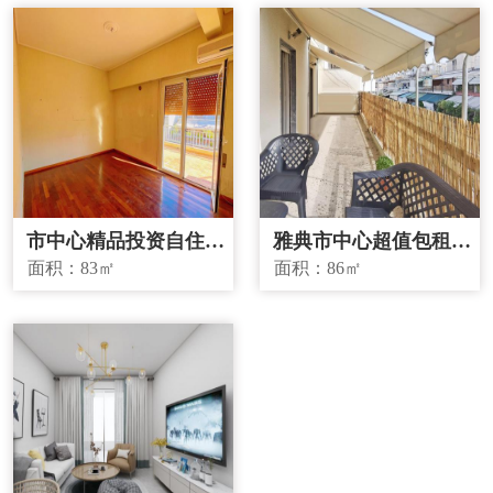
市中心精品投资自住两
雅典市中心超值包租房
宜房源
源
面积：
83㎡
面积：
86㎡