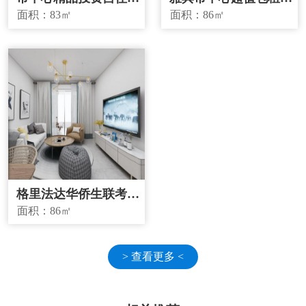
宜房源
源
面积：
83㎡
面积：
86㎡
格里法达华侨生联考学
校学区房
面积：
86㎡
> 查看更多 <