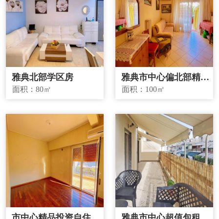
雅典北部学区房
雅典市中心偏北部精品
投资房源
面积：
80㎡
面积：
100㎡
市中心精品投资自住两
雅典市中心超值包租房