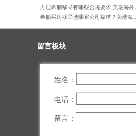
荐：如何选择值得信赖的机构？
办理希腊移民有哪些合规要求 美瑞海外
准化服务覆盖全流程
希腊买房移民选哪家公司靠谱？美瑞海
本地化落地支持有哪些优势？
留言板块
姓名：
电话：
留言：