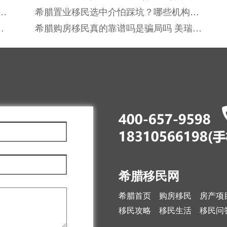
怎么选正规靠谱机构？
标
希腊置业移民选中介怕踩坑？哪些机构能
真正保障全流程合规无风险？
外
希腊购房移民真的靠谱吗是骗局吗 美瑞海
外用真实案例打消顾虑
希腊移民网
希腊首页
购房移民
房产项
移民攻略
移民生活
移民问