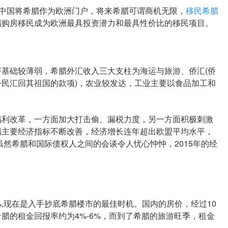
中国将希腊作为欧洲门户，将来希腊可谓商机无限，
移民希腊
腊购房移民成为欧洲最具投资潜力和最具性价比的移民项目。
础较薄弱，希腊外汇收入三大支柱为海运与旅游、侨汇(侨
民汇回其祖国的款项)，农业较发达，工业主要以食品加工和
利改革，一方面加大打击偷、漏税力度，另一方面积极刺激
腊主要经济指标不断改善，经济增长连年超出欧盟平均水平，
虽然希腊和国际债权人之间的会谈令人忧心忡忡，2015年的经
现在是入手抄底希腊楼市的最佳时机。国内的房价，经过10
腊的租金回报率约为4%-6%，而到了希腊的旅游旺季，租金