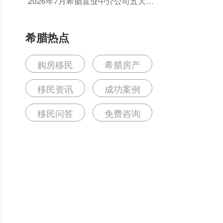
2026年7月希腊置业中介公司五大排
的坑？
名推荐：如何选择值得信赖的机构？
希腊热点
购房移民
希腊房产
移民资讯
成功案例
移民问答
免费咨询