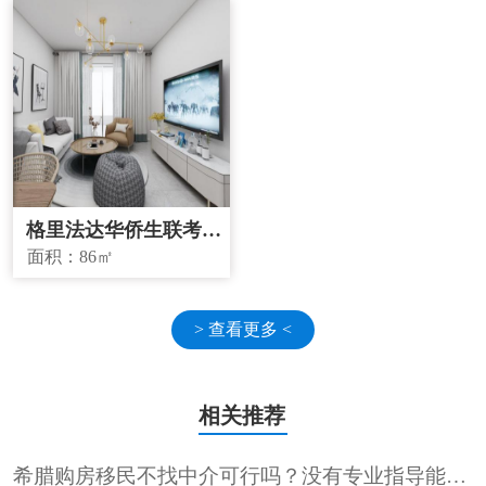
格里法达华侨生联考学
校学区房
面积：
86㎡
> 查看更多 <
相关推荐
希腊购房移民不找中介可行吗？没有专业指导能顺