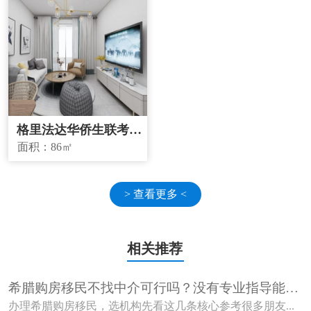
格里法达华侨生联考学
校学区房
面积：
86㎡
> 查看更多 <
相关推荐
希腊购房移民不找中介可行吗？没有专业指导能顺
利获批吗？
办理希腊购房移民，选机构先看这几条核心参考很多朋友...