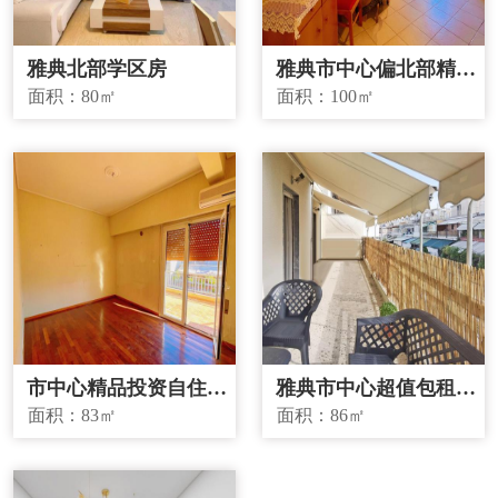
雅典北部学区房
雅典市中心偏北部精品
投资房源
面积：
80㎡
面积：
100㎡
市中心精品投资自住两
雅典市中心超值包租房
宜房源
源
面积：
83㎡
面积：
86㎡