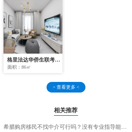
格里法达华侨生联考学
校学区房
面积：
86㎡
> 查看更多 <
相关推荐
希腊购房移民不找中介可行吗？没有专业指导能顺