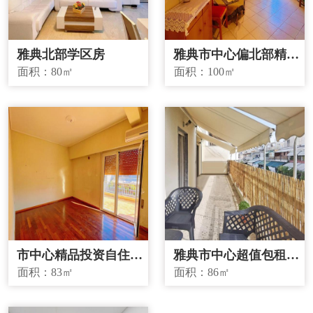
雅典北部学区房
雅典市中心偏北部精品
投资房源
面积：
80㎡
面积：
100㎡
市中心精品投资自住两
雅典市中心超值包租房
宜房源
源
面积：
83㎡
面积：
86㎡