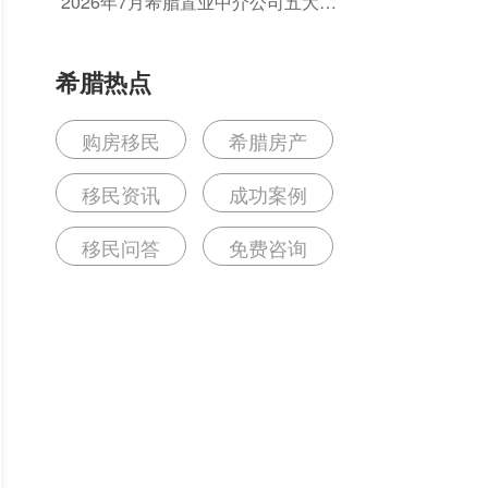
2026年7月希腊置业中介公司五大排
的坑？
名推荐：如何选择值得信赖的机构？
希腊热点
购房移民
希腊房产
移民资讯
成功案例
移民问答
免费咨询