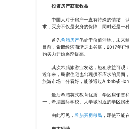
投资房产获取收益
中国人对于房产一直有特殊的情结，认
求，买房不仅是安身的保障，同时还是一
首先
希腊房产
仍处于价值洼地，未来稳
目前，希腊经济渐渐走出谷底，2017年
购买力开始逐渐提高。
其次希腊旅游业发达，短租收益可观：
近年来，民宿住宅也出现供不应求的局面，
旅游市场十分看好，能够通过Airbnb或Ho
最后希腊英式教育优质，学区房销售和
一，希腊国际学校、大学城附近的学区房
由此可见，
希腊买房移民
，即使不能
自主经营