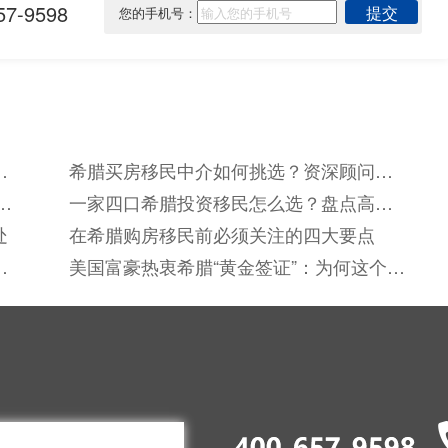
7-9598
提交
您的手机号：
谱
希腊买房移民中介如何挑选？资深顾问教
你避低价陷阱防踩坑
新
一家四口希腊投资移民怎么选？盘点高性
价比正规优质机构
处
在希腊购房移民前必须关注的四大要点
美国富豪热衷希腊“黄金签证”：为何这个地
中海国家成为新宠？