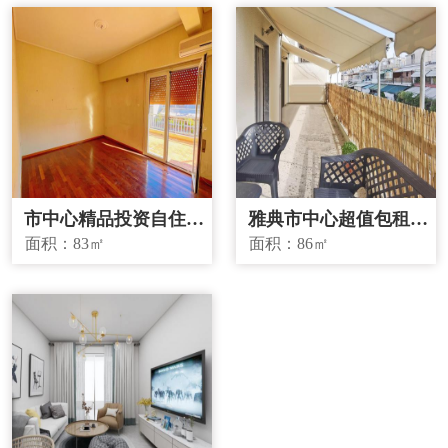
市中心精品投资自住两
雅典市中心超值包租房
宜房源
源
面积：
83㎡
面积：
86㎡