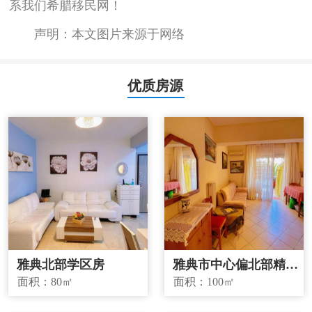
系我们希腊移民网！
声明：本文图片来源于网络
优质房源
雅典北部学区房
雅典市中心偏北部精品
投资房源
面积：
80㎡
面积：
100㎡