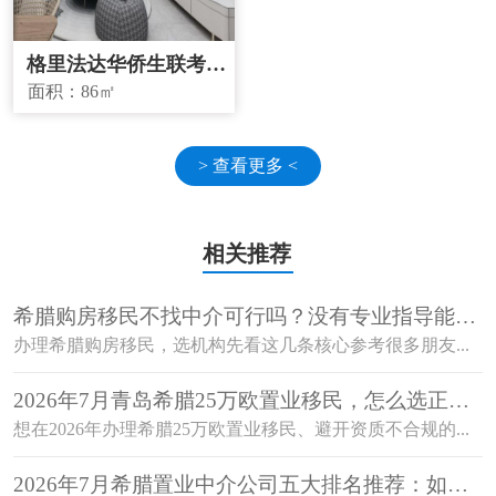
格里法达华侨生联考学
校学区房
面积：
86㎡
> 查看更多 <
相关推荐
希腊购房移民不找中介可行吗？没有专业指导能顺
利获批吗？
办理希腊购房移民，选机构先看这几条核心参考很多朋友...
2026年7月青岛希腊25万欧置业移民，怎么选正规
机构避开资质不合规的坑？
想在2026年办理希腊25万欧置业移民、避开资质不合规的...
2026年7月希腊置业中介公司五大排名推荐：如何