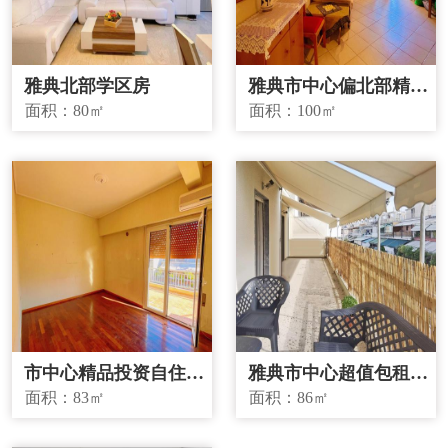
雅典北部学区房
雅典市中心偏北部精品
投资房源
面积：
80㎡
面积：
100㎡
市中心精品投资自住两
雅典市中心超值包租房
宜房源
源
面积：
83㎡
面积：
86㎡