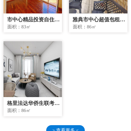
市中心精品投资自住两
雅典市中心超值包租房
宜房源
源
面积：
83㎡
面积：
86㎡
格里法达华侨生联考学
校学区房
面积：
86㎡
> 查看更多 <