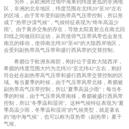
另外，从欧洲跨过地中海来到纬度更低的非洲地
区，非洲的北非地区，纬度范围在北纬20°至30°左右
的区域，由于常年受到副热带高气压带控制，所以形
成了"热带沙漠气候"，气候特征表现为"终年高温少
雨"。由于黄赤交角的存在，导致太阳直射点在南北回
归线之间做回归运动，从而使得气压带风带也会发生
南北的移动，使得南北纬30°至40°的大陆西岸地区，
会受到副热带高气压带和盛行西风带的交替控制。
希腊位于欧洲东南部，刚好位于亚欧大陆西岸，
希腊的纬度范围大约为北纬35°至北纬42°左右，刚好
符合处在副热带高气压带和盛行西风带交替控制的区
域。每当夏季的时候，由于气压带风带北移，希腊被
副热带高气压带控制，所以"夏季高温少雨"；每当冬
季的时候，由于气压带风带南移，希腊被盛行西风带
控制，所以"冬季温和湿润"。这种气候特征表现为"夏
季高温少雨，冬季温和湿润"的气候类型，就是著名
的"地中海气候"，也可以称为亚热带（副热带）夏干
气候。