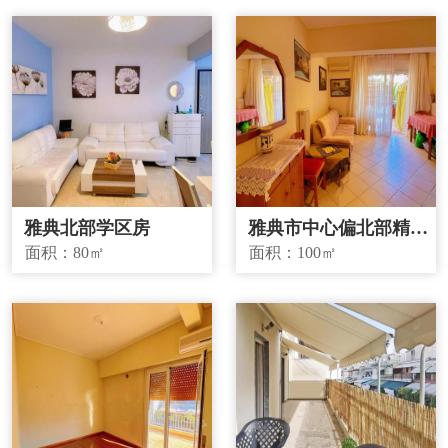
雅典北部学区房
雅典市中心偏北部精品
投资房源
面积：
80㎡
面积：
100㎡