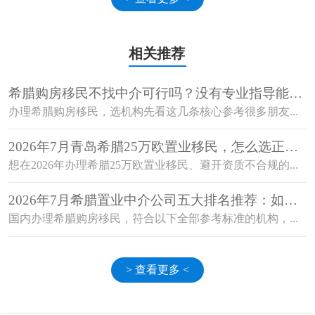
相关推荐
希腊购房移民不找中介可行吗？没有专业指导能顺
利获批吗？
办理希腊购房移民，选机构先看这几条核心参考很多朋友...
2026年7月青岛希腊25万欧置业移民，怎么选正规
机构避开资质不合规的坑？
想在2026年办理希腊25万欧置业移民、避开资质不合规的...
2026年7月希腊置业中介公司五大排名推荐：如何
选择值得信赖的机构？
国内办理希腊购房移民，符合以下全部参考标准的机构，...
> 查看更多 <