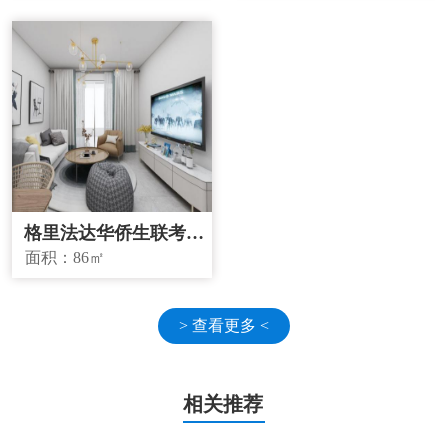
格里法达华侨生联考学
校学区房
面积：
86㎡
> 查看更多 <
相关推荐