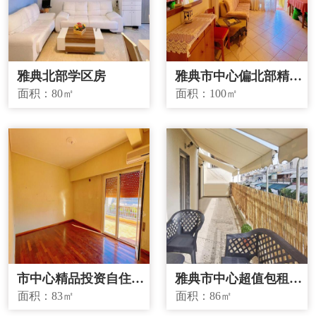
雅典北部学区房
雅典市中心偏北部精品
投资房源
面积：
80㎡
面积：
100㎡
市中心精品投资自住两
雅典市中心超值包租房
宜房源
源
面积：
83㎡
面积：
86㎡