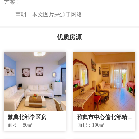
方案！
声明：本文图片来源于网络
优质房源
雅典北部学区房
雅典市中心偏北部精品
投资房源
面积：
80㎡
面积：
100㎡