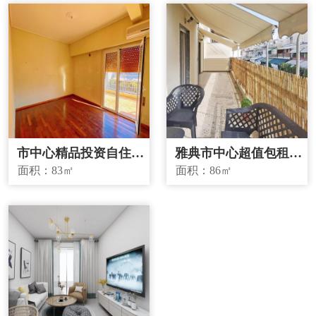
市中心精品投资自住两
雅典市中心超值包租房
宜房源
源
面积：
83㎡
面积：
86㎡