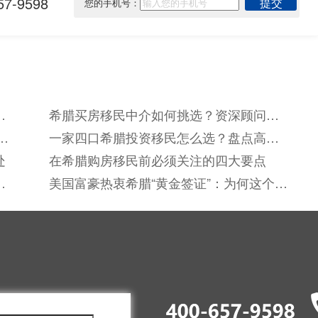
7-9598
提交
您的手机号：
谱
希腊买房移民中介如何挑选？资深顾问教
你避低价陷阱防踩坑
新
一家四口希腊投资移民怎么选？盘点高性
价比正规优质机构
处
在希腊购房移民前必须关注的四大要点
美国富豪热衷希腊“黄金签证”：为何这个地
中海国家成为新宠？