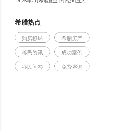
2026年7月希腊置业中介公司五大排
的坑？
名推荐：如何选择值得信赖的机构？
希腊热点
购房移民
希腊房产
移民资讯
成功案例
移民问答
免费咨询