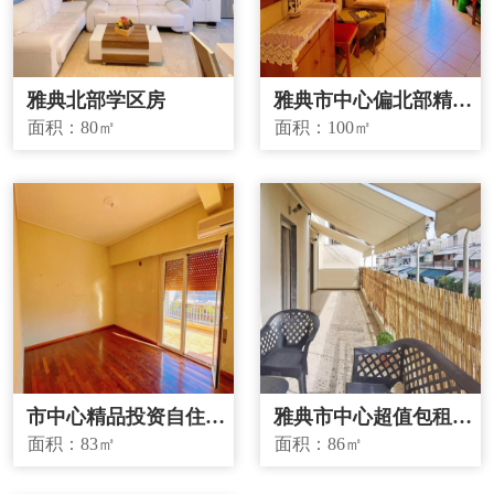
雅典北部学区房
雅典市中心偏北部精品
投资房源
面积：
80㎡
面积：
100㎡
市中心精品投资自住两
雅典市中心超值包租房
宜房源
源
面积：
83㎡
面积：
86㎡