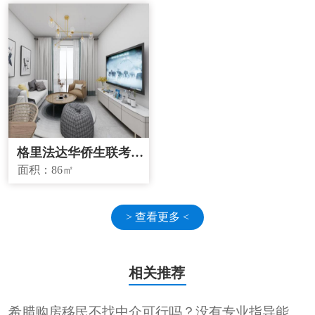
格里法达华侨生联考学
校学区房
面积：
86㎡
> 查看更多 <
相关推荐
希腊购房移民不找中介可行吗？没有专业指导能顺