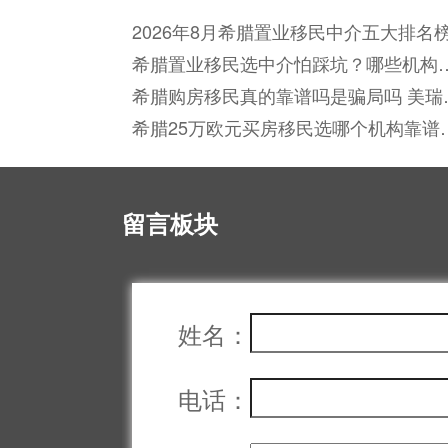
2026年8月希腊置业移民中介五大排名
怎么选正规靠谱机构？
希腊置业移民选中介怕踩坑？哪些机构
真正保障全流程合规无风险？
希腊购房移民真的靠谱吗是骗局吗 美瑞
外用真实案例打消顾虑
希腊25万欧元买房移民选哪个机构靠谱
怎么确保资金安全与身份顺利获批？
留言板块
姓名：
电话：