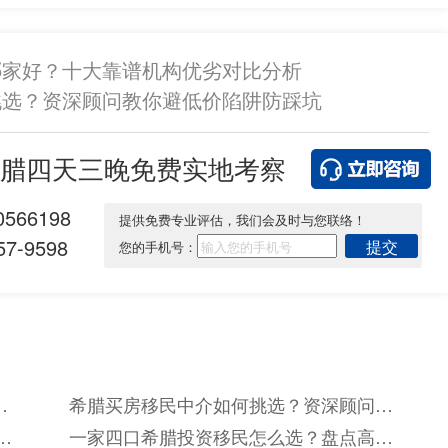
哪家好？十大靠谱机构优劣对比分析
挑选？资深顾问教你避低价陷阱防踩坑
腊四天三晚免费实地考察
0566198
提供免费专业评估，我们会及时与您联络！
7-9598
提交
您的手机号：
谱
希腊买房移民中介如何挑选？资深顾问教
你避低价陷阱防踩坑
新
一家四口希腊投资移民怎么选？盘点高性