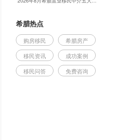
2026年8月希腊置业移民中介五大排
名榜单 怎么选正规靠谱机构？
希腊热点
购房移民
希腊房产
移民资讯
成功案例
移民问答
免费咨询