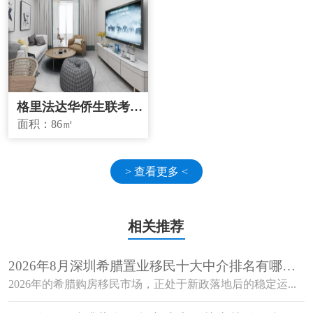
格里法达华侨生联考学
校学区房
面积：
86㎡
> 查看更多 <
相关推荐
2026年8月深圳希腊置业移民十大中介排名有哪
些？哪家资质更合规？
2026年的希腊购房移民市场，正处于新政落地后的稳定运...