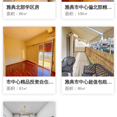
雅典北部学区房
雅典市中心偏北部精品
投资房源
面积：
80㎡
面积：
100㎡
市中心精品投资自住两
雅典市中心超值包租房
宜房源
源
面积：
83㎡
面积：
86㎡