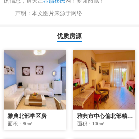
的信息，请关注
希腊移民
网！多谢阅览！
声明：本文图片来源于网络
优质房源
雅典北部学区房
雅典市中心偏北部精品
投资房源
面积：
80㎡
面积：
100㎡