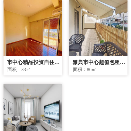
市中心精品投资自住两
雅典市中心超值包租房
宜房源
源
面积：
83㎡
面积：
86㎡