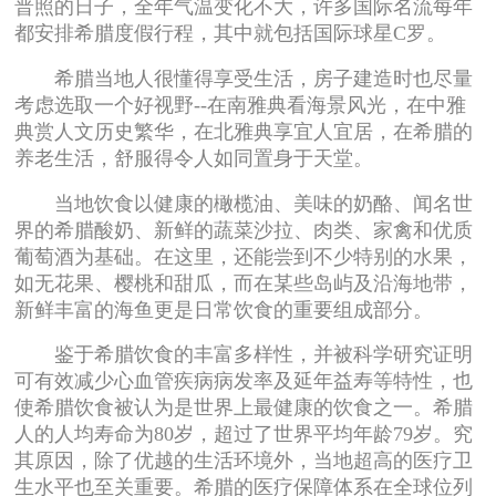
普照的日子，全年气温变化不大，许多国际名流每年
都安排希腊度假行程，其中就包括国际球星C罗。
希腊当地人很懂得享受生活，房子建造时也尽量
考虑选取一个好视野--在南雅典看海景风光，在中雅
典赏人文历史繁华，在北雅典享宜人宜居，在希腊的
养老生活，舒服得令人如同置身于天堂。
当地饮食以健康的橄榄油、美味的奶酪、闻名世
界的希腊酸奶、新鲜的蔬菜沙拉、肉类、家禽和优质
葡萄酒为基础。在这里，还能尝到不少特别的水果，
如无花果、樱桃和甜瓜，而在某些岛屿及沿海地带，
新鲜丰富的海鱼更是日常饮食的重要组成部分。
鉴于希腊饮食的丰富多样性，并被科学研究证明
可有效减少心血管疾病病发率及延年益寿等特性，也
使希腊饮食被认为是世界上最健康的饮食之一。希腊
人的人均寿命为80岁，超过了世界平均年龄79岁。究
其原因，除了优越的生活环境外，当地超高的医疗卫
生水平也至关重要。希腊的医疗保障体系在全球位列