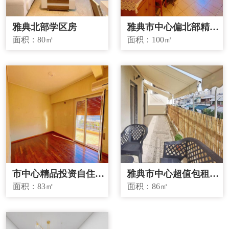
雅典北部学区房
雅典市中心偏北部精品
投资房源
面积：
80㎡
面积：
100㎡
市中心精品投资自住两
雅典市中心超值包租房
宜房源
源
面积：
83㎡
面积：
86㎡