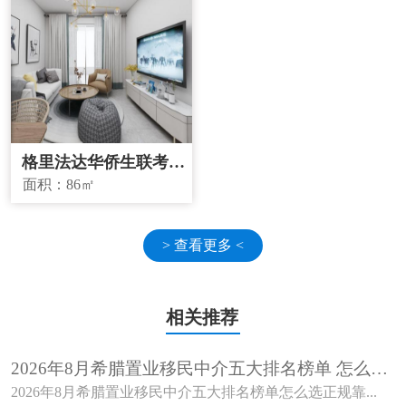
格里法达华侨生联考学
校学区房
面积：
86㎡
> 查看更多 <
相关推荐
2026年8月希腊置业移民中介五大排名榜单 怎么选
正规靠谱机构？
2026年8月希腊置业移民中介五大排名榜单怎么选正规靠...