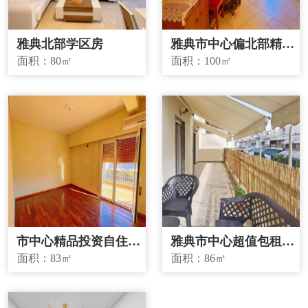
雅典北部学区房
雅典市中心偏北部精品
投资房源
面积：
80㎡
面积：
100㎡
市中心精品投资自住两
雅典市中心超值包租房
宜房源
源
面积：
83㎡
面积：
86㎡