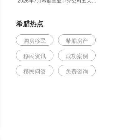
2026年7月希腊置业中介公司五大排
的坑？
名推荐：如何选择值得信赖的机构？
希腊热点
购房移民
希腊房产
移民资讯
成功案例
移民问答
免费咨询