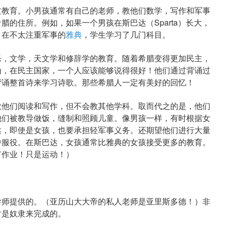
教育。小男孩通常有自己的老师，教他们数学，写作和军事
的住所。例如，如果一个男孩在斯巴达（Sparta）长大，
。在不太注重军事的
雅典
，学生学习了几门科目。
，文学，天文学和修辞学的教育。随着希腊变得更加民主，
为，在民主国家，一个人应该能够说得很好！他们通过背诵过
背诵整首诗来学习诗歌。那些希腊人一定有美好的回忆！
他们阅读和写作，但不会教其他学科。取而代之的是，他们
他们被教导做饭，缝制和照顾儿童。像男孩一样，有时根据女
达，即使是女孩，也要承担轻军事义务。还期望他们进行大量
中服役。在斯巴达，女孩通常比雅典的女孩接受更多的教育。
有作业！只是运动！）
师提供的。（亚历山大大帝的私人老师是亚里斯多德！）非
时是奴隶来完成的。