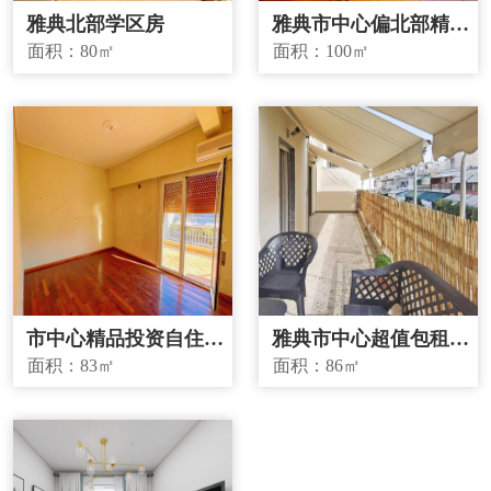
雅典北部学区房
雅典市中心偏北部精品
投资房源
面积：
80㎡
面积：
100㎡
市中心精品投资自住两
雅典市中心超值包租房
宜房源
源
面积：
83㎡
面积：
86㎡