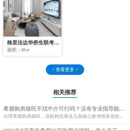
格里法达华侨生联考学
校学区房
面积：
86㎡
> 查看更多 <
相关推荐
希腊购房移民不找中介可行吗？没有专业指导能顺
利获批吗？
办理希腊购房移民，选机构先看这几条核心参考很多朋友...