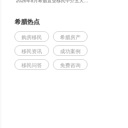
2026年8月希腊置业移民中介五大排
名榜单 怎么选正规靠谱机构？
希腊热点
购房移民
希腊房产
移民资讯
成功案例
移民问答
免费咨询