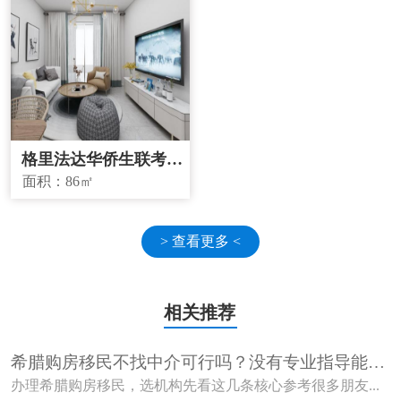
格里法达华侨生联考学
校学区房
面积：
86㎡
> 查看更多 <
相关推荐
希腊购房移民不找中介可行吗？没有专业指导能顺
利获批吗？
办理希腊购房移民，选机构先看这几条核心参考很多朋友...