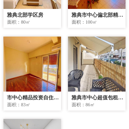
雅典北部学区房
雅典市中心偏北部精品
投资房源
面积：
80㎡
面积：
100㎡
市中心精品投资自住两
雅典市中心超值包租房
宜房源
源
面积：
83㎡
面积：
86㎡