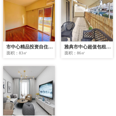
市中心精品投资自住两
雅典市中心超值包租房
宜房源
源
面积：
83㎡
面积：
86㎡