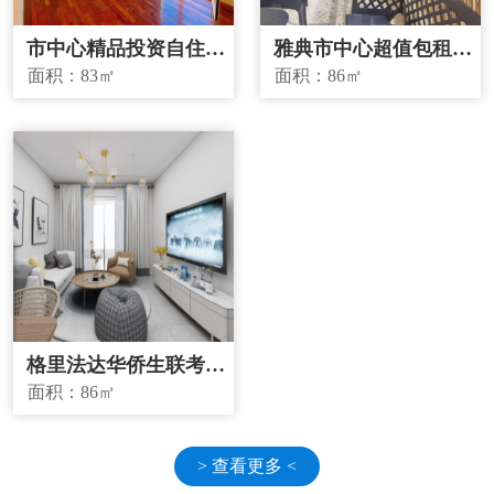
市中心精品投资自住两
雅典市中心超值包租房
宜房源
源
面积：
83㎡
面积：
86㎡
格里法达华侨生联考学
校学区房
面积：
86㎡
> 查看更多 <