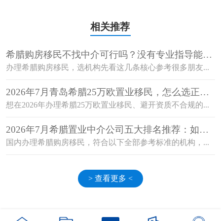
相关推荐
希腊购房移民不找中介可行吗？没有专业指导能顺
利获批吗？
办理希腊购房移民，选机构先看这几条核心参考很多朋友...
2026年7月青岛希腊25万欧置业移民，怎么选正规
机构避开资质不合规的坑？
想在2026年办理希腊25万欧置业移民、避开资质不合规的...
2026年7月希腊置业中介公司五大排名推荐：如何
选择值得信赖的机构？
国内办理希腊购房移民，符合以下全部参考标准的机构，...
> 查看更多 <