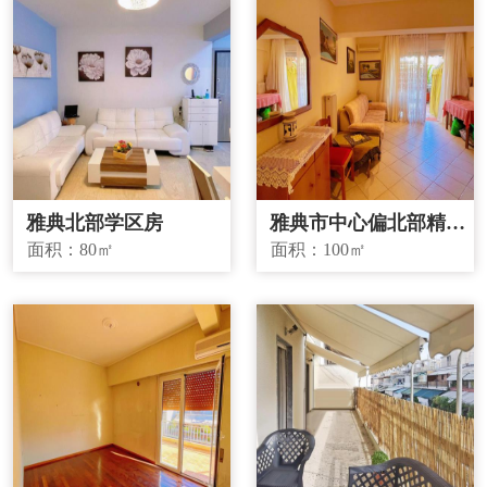
雅典北部学区房
雅典市中心偏北部精品
投资房源
面积：
80㎡
面积：
100㎡