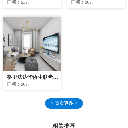
宜房源
源
面积：
83㎡
面积：
86㎡
格里法达华侨生联考学
校学区房
面积：
86㎡
> 查看更多 <
相关推荐