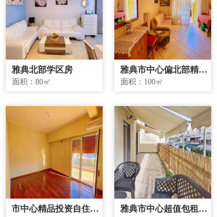
雅典北部学区房
雅典市中心偏北部精品
投资房源
面积：
80㎡
面积：
100㎡
市中心精品投资自住两
雅典市中心超值包租房