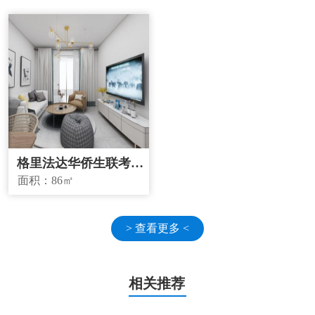
格里法达华侨生联考学
校学区房
面积：
86㎡
> 查看更多 <
相关推荐