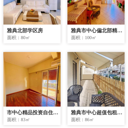
雅典北部学区房
雅典市中心偏北部精品
投资房源
面积：
80㎡
面积：
100㎡
市中心精品投资自住两
雅典市中心超值包租房
宜房源
源
面积：
83㎡
面积：
86㎡