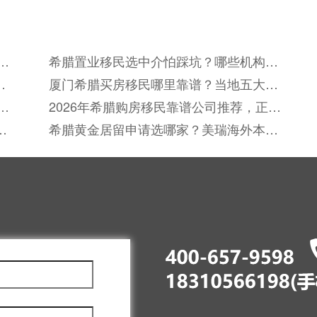
标
希腊置业移民选中介怕踩坑？哪些机构能
真正保障全流程合规无风险？
外
厦门希腊买房移民哪里靠谱？当地五大权
威中介怎么按口碑筛选？
海
2026年希腊购房移民靠谱公司推荐，正规
机构挑选攻略
？
希腊黄金居留申请选哪家？美瑞海外本地
化落地支持实现全流程透明化服务