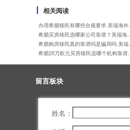
相关阅读
办理希腊移民有哪些合规要求 美瑞海外
准化服务覆盖全流程
希腊买房移民选哪家公司靠谱？美瑞海
本地化落地支持有哪些优势？
希腊购房移民真的靠谱吗是骗局吗 美瑞
外用真实案例打消顾虑
希腊25万欧元买房移民选哪个机构靠谱
怎么确保资金安全与身份顺利获批？
留言板块
姓名：