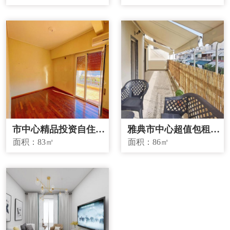
市中心精品投资自住两
雅典市中心超值包租房
宜房源
源
面积：
83㎡
面积：
86㎡