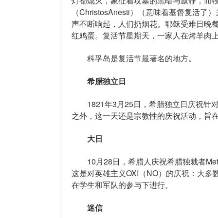
灯都熄灭，象征着坟墓的黑暗与寂静，而牧
（ChristosAnesti）（意味着基
声不断响起，人们扔烟花。耶稣受难日晚餐在午夜
红鸡蛋。复活节星期天，一家人在烤羊肉
科孚岛是复活节最著名的地方。
希腊独立日
1821年3月25日，希腊独立日庆祝针
之外，这一天还是宗教性的庆祝活动，旨
大日
10月28日，希腊人庆祝希腊独裁者Met
这是对英雄主义OXI（NO）的庆祝：大
在学生和军队的参与下进行。
迷信