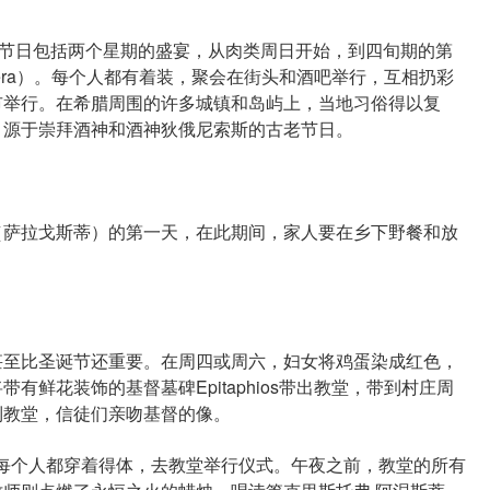
。该节日包括两个星期的盛宴，从肉类周日开始，到四旬期的第
eutera）。每个人都有着装，聚会在街头和酒吧举行，互相扔彩
市举行。在希腊周围的许多城镇和岛屿上，当地习俗得以复
，源于崇拜酒神和酒神狄俄尼索斯的古老节日。
萨拉戈斯蒂）的第一天，在此期间，家人要在乡下野餐和放
至比圣诞节还重要。在周四或周六，妇女将鸡蛋染成红色，
鲜花装饰的基督墓碑Epitaphios带出教堂，带到村庄周
到教堂，信徒们亲吻基督的像。
），每个人都穿着得体，去教堂举行仪式。午夜之前，教堂的所有