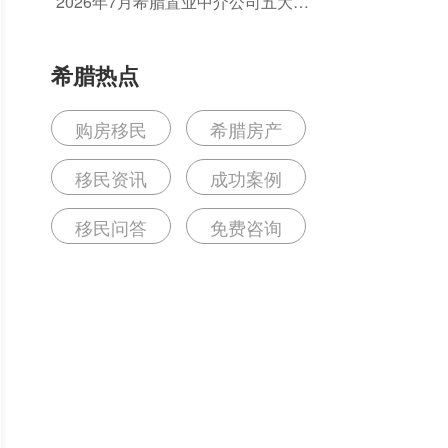
2026年7月希腊置业中介公司五大排
的坑？
名推荐：如何选择值得信赖的机构？
希腊热点
购房移民
希腊房产
移民资讯
成功案例
移民问答
免费咨询