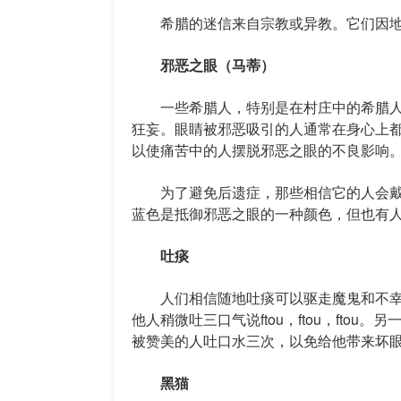
希腊的迷信来自宗教或异教。它们因地
邪恶之眼（马蒂）
一些希腊人，特别是在村庄中的希腊人
狂妄。眼睛被邪恶吸引的人通常在身心上
以使痛苦中的人摆脱邪恶之眼的不良影响
为了避免后遗症，那些相信它的人会戴
蓝色是抵御邪恶之眼的一种颜色，但也有
吐痰
人们相信随地吐痰可以驱走魔鬼和不幸
他人稍微吐三口气说ftou，ftou，ft
被赞美的人吐口水三次，以免给他带来坏
黑猫