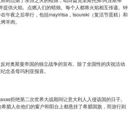
师则点燃了永恒之火的蜡烛，唱诗篇克里斯托弗·阿涅斯蒂
督复活了）并提供火焰。点燃人们的蜡烛。每个人都将火焰相互传递。钟
之后举行，包括mayiritsa，tsoureki（复活节蛋糕）和
上烤羊肉。
对反对奥斯曼帝国的独立战争的宣布。除了全国性的庆祝活动
在纪念圣母玛利亚报喜。
axas拒绝第二次世界大战期间让意大利人入侵该国的日子。
多数希腊人在他们的窗户和阳台上都悬挂了希腊国旗，而游行则