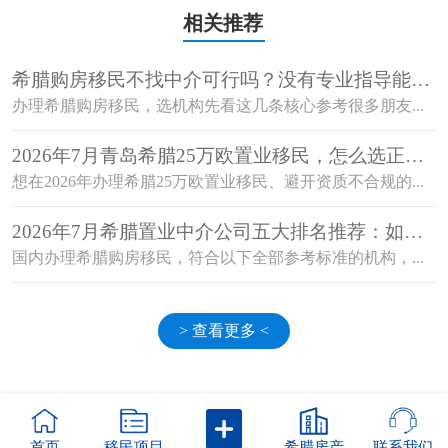
相关推荐
希腊购房移民不找中介可行吗？没有专业指导能顺
利获批吗？
办理希腊购房移民，选机构先看这几条核心参考很多朋友...
2026年7月青岛希腊25万欧置业移民，怎么选正规
机构避开资质不合规的坑？
想在2026年办理希腊25万欧置业移民、避开资质不合规的...
2026年7月希腊置业中介公司五大排名推荐：如何
选择值得信赖的机构？
国内办理希腊购房移民，符合以下全部参考标准的机构，...
> 查看更多 <
首页
移民项目
希腊房产
联系我们