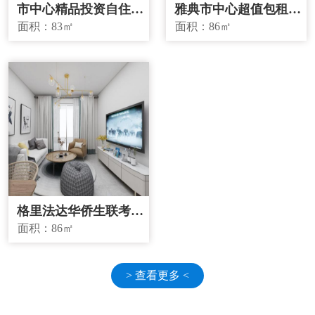
市中心精品投资自住两
雅典市中心超值包租房
宜房源
源
面积：
83㎡
面积：
86㎡
格里法达华侨生联考学
校学区房
面积：
86㎡
> 查看更多 <