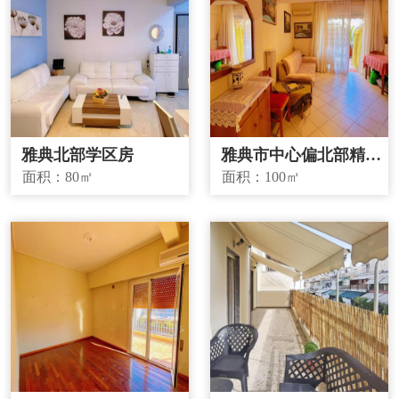
雅典北部学区房
雅典市中心偏北部精品
投资房源
面积：
80㎡
面积：
100㎡