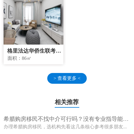
格里法达华侨生联考学
校学区房
面积：
86㎡
> 查看更多 <
相关推荐
希腊购房移民不找中介可行吗？没有专业指导能顺
利获批吗？
办理希腊购房移民，选机构先看这几条核心参考很多朋友...