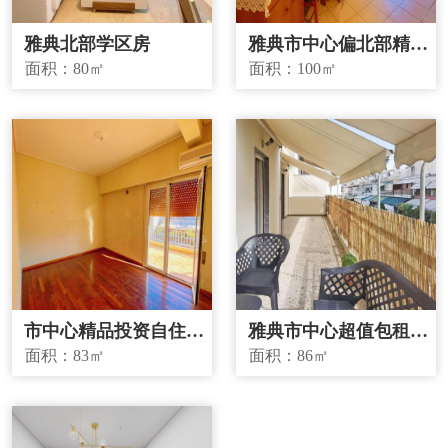
雅典北部学区房
雅典市中心偏北部精品
投资房源
面积：
80㎡
面积：
100㎡
市中心精品投资自住两
雅典市中心超值包租房
宜房源
源
面积：
83㎡
面积：
86㎡